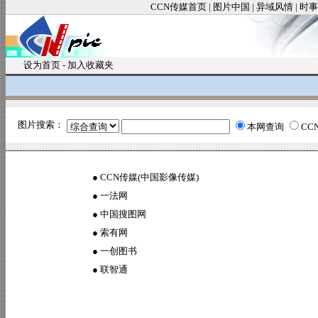
CCN传媒首页
|
图片中国
|
异域风情
|
时事
设为首页
-
加入收藏夹
图片搜索：
本网查询
CC
●
CCN传媒(中国影像传媒)
●
一法网
●
中国搜图网
●
索有网
●
一创图书
●
联智通