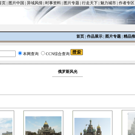
首页
|
图片中国
|
异域风情
|
时事资料
|
图片专题
|
行走天下
|
魅力城市
|
作者专区
首页
|
作品展示
|
图片专题
|
精品
本网查询
CCN综合查询
俄罗斯风光