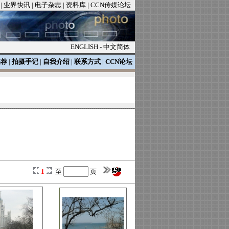
|
业界快讯
|
电子杂志
|
资料库
|
CCN传媒论坛
ENGLISH
-
中文简体
推荐
|
拍摄手记
|
自我介绍
|
联系方式
|
CCN论坛
1
至
页