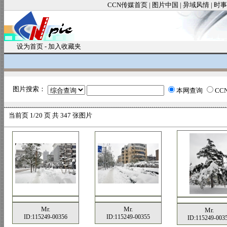
CCN传媒首页
|
图片中国
|
异域风情
|
时事
设为首页
-
加入收藏夹
图片搜索：
本网查询
CC
当前页
1/20 页 共
347
张图片
Mr.
Mr.
Mr.
ID:115249-00356
ID:115249-00355
ID:115249-003